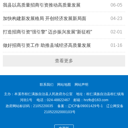
我县以高质量招商引资推动高质量发展
06-05
加快构建新发展格局 开创经济发展新局面
04-23
打造招商引资“强引擎” 迈步振兴发展“新征程”
02-01
做好招商引资工作 助推县域经济高质量发展
01-16
查看更多
联系我们
网站地图
网站声明
主办：本溪市桓仁满族自治县人民政府办公室 地址：桓仁满族自治县桓仁镇海
河街1号 电话：024-48822467 邮箱：hrzfb@163.com
政府网站标识码：2105220035 备案：
辽ICP备09001429号-1
辽公网安备
21052202000103号