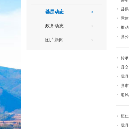
县供
基层动态
>
党建
政务动态
>
推动
县公
图片新闻
>
传承
县交
我县
县市
追风
桓仁
我县