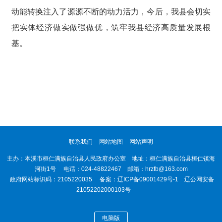
动能转换注入了源源不断的动力活力，今后，我县会切实
把实体经济做实做强做优，筑牢我县经济高质量发展根
基。
联系我们
网站地图
网站声明
主办：本溪市桓仁满族自治县人民政府办公室 地址：桓仁满族自治县桓仁镇海
河街1号 电话：024-48822467 邮箱：hrzfb@163.com
政府网站标识码：2105220035 备案：
辽ICP备09001429号-1
辽公网安备
21052202000103号
电脑版