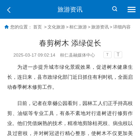
旅游资讯
您的位置：
首页
>
文化旅游
>
桓仁旅游
>
旅游资讯
>
详细内容
春剪树木 添绿促长
T
2025-03-17 09:02:14
桓仁县融媒体中心
T
为进一步提升城市绿化景观效果，促进树木健康生
长，连日来，县市政绿化部门近日抓住有利时机，全面启
动春季树木修剪工作。
日前，记者在章樾公园看到，园林工人们正手持高枝
剪、油锯等专业工具，有条不紊地对行道树进行修剪作
业。他们凭借娴熟的技术，精准地剪除枯死枝、病虫枝以
及过密枝，并对树冠进行精心整形，使树木不仅更加美