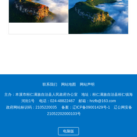
联系我们
网站地图
网站声明
主办：本溪市桓仁满族自治县人民政府办公室 地址：桓仁满族自治县桓仁镇海
河街1号 电话：024-48822467 邮箱：hrzfb@163.com
政府网站标识码：2105220035 备案：
辽ICP备09001429号-1
辽公网安备
21052202000103号
电脑版