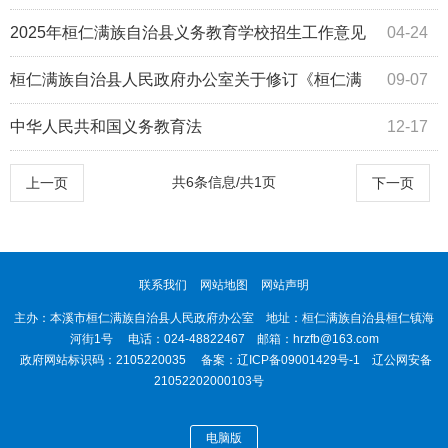
的通知
2025年桓仁满族自治县义务教育学校招生工作意见
04-24
桓仁满族自治县人民政府办公室关于修订《桓仁满
09-07
族自治县农村义务教育学生营养改善计划工...
中华人民共和国义务教育法
12-17
共6条信息/共1页
上一页
下一页
联系我们
网站地图
网站声明
主办：本溪市桓仁满族自治县人民政府办公室 地址：桓仁满族自治县桓仁镇海
河街1号 电话：024-48822467 邮箱：hrzfb@163.com
政府网站标识码：2105220035 备案：
辽ICP备09001429号-1
辽公网安备
21052202000103号
电脑版