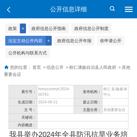
公开信息详细
＋
政策
政府信息公开指南
政府信息公开制度
＋
法定主动公开内容
政府信息公开年报
依申请公开
公开机构与联系方式
您的位置：
首页
>
信息公开
>
桓仁满族自治县人民政府
>
其他
重要会议
hrmzzzxrmzf-2024-
桓仁县融媒体
索引号：
发布机构：
00761
中心
生成日期：
2024-06-21
废止日期：
文 号：
主题分类：
其他重要会议
关键词：
内容概述：
我县举办2024年全县防汛抗旱业务培