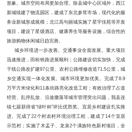
形象。城市空间布局更加合理。除县城中心区域外，西江
新城续建了物流园区，建成了东北参茸市场，现代化的服
务业新城形成规模；北江高句丽城实施了星宇佳苑等开发
项目，建设了星级酒店、健康养生等服务设施，综合性的
旅游购物休闲城日趋完善。
城乡环境进一步改善。交通事业全面发展。重大项目
迅速推进，田桓铁路进展顺利；公路建设切实加快，完成
干线公路改扩建97公里、农村公路维修改造71.5公里，城
乡交通实现一体化发展。城市环境更加优美。完成了8.9
万平方米绿化和11条街路亮化改造工程；有效治理了占道
经营、乱停乱放、沿途撒落等城市管理突出问题，我县连
续七届获得省“绿叶杯”评比优胜奖。宜居乡村建设扎实推
进。完成了22个村农村环境治理工程，建成了14个宜居
示范村；实施了木盂子、龙泉2个满族特色新村项目，全