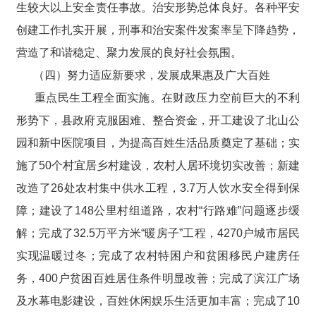
生较大以上安全责任事故。治安形势总体良好。各种平安
创建工作扎实开展，刑事和治安案件发案率呈下降趋势，
营造了和谐稳定、聚力发展的良好社会氛围。
（四）努力适应新要求，发展成果惠及广大百姓
重点民生工程全面实施。在财政压力空前巨大的不利
形势下，县政府克服困难、整合资金，开工建设了北山公
园和新中医院项目，为提高百姓生活品质奠定了基础；实
施了50个村宜居乡村建设，农村人居环境切实改善；新建
改造了26处农村集中供水工程，3.7万人饮水安全得到保
障；建设了148公里村组道路，农村“行路难”问题逐步缓
解；完成了32.5万平方米“暖房子”工程，4270户城市居民
实现温暖过冬；完成了农村特困户和贫困移民户建房任
务，400户贫困百姓居住条件明显改善；完成了滨江广场
及水幕电影建设，百姓休闲娱乐生活更加丰富；完成了10