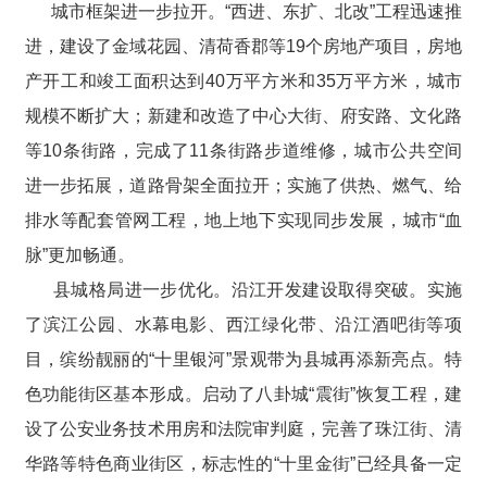
城市框架进一步拉开。“西进、东扩、北改”工程迅速推
进，建设了金域花园、清荷香郡等19个房地产项目，房地
产开工和竣工面积达到40万平方米和35万平方米，城市
规模不断扩大；新建和改造了中心大街、府安路、文化路
等10条街路，完成了11条街路步道维修，城市公共空间
进一步拓展，道路骨架全面拉开；实施了供热、燃气、给
排水等配套管网工程，地上地下实现同步发展，城市“血
脉”更加畅通。
县城格局进一步优化。沿江开发建设取得突破。实施
了滨江公园、水幕电影、西江绿化带、沿江酒吧街等项
目，缤纷靓丽的“十里银河”景观带为县城再添新亮点。特
色功能街区基本形成。启动了八卦城“震街”恢复工程，建
设了公安业务技术用房和法院审判庭，完善了珠江街、清
华路等特色商业街区，标志性的“十里金街”已经具备一定