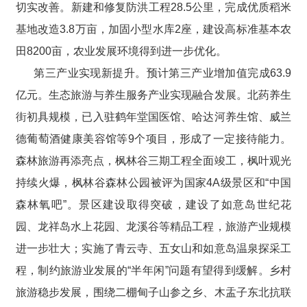
切实改善。新建和修复防洪工程28.5公里，完成优质稻米
基地改造3.8万亩，加固小型水库2座，建设高标准基本农
田8200亩，农业发展环境得到进一步优化。
第三产业实现新提升。预计第三产业增加值完成63.9
亿元。生态旅游与养生服务产业实现融合发展。北药养生
街初具规模，已入驻鹤年堂国医馆、哈达河养生馆、威兰
德葡萄酒健康美容馆等9个项目，形成了一定接待能力。
森林旅游再添亮点，枫林谷三期工程全面竣工，枫叶观光
持续火爆，枫林谷森林公园被评为国家4A级景区和“中国
森林氧吧”。景区建设取得突破，建设了如意岛世纪花
园、龙祥岛水上花园、龙溪谷等精品工程，旅游产业规模
进一步壮大；实施了青云寺、五女山和如意岛温泉探采工
程，制约旅游业发展的“半年闲”问题有望得到缓解。乡村
旅游稳步发展，围绕二棚甸子山参之乡、木盂子东北抗联