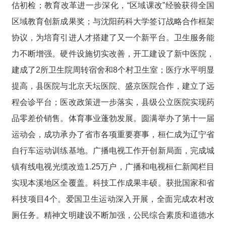
估初检；教育改革进一步深化，“区域课改”经验获得全国
区域教育创新成果奖；与沈阳药科大学签订战略合作框架
协议，为培育引进人才搭建了又一个新平台。卫生服务能
力不断增强。硬件设施切实改善，开工建设了新中医院，
建成了2所卫生院周转宿舍和8个村卫生室；医疗水平明显
提高，县医院与北京天坛医院、盛京医院合作，建立了远
程会诊平台；医改政策进一步落实，县级公立医院实现药
品零差价销售。体育事业蓬勃发展。圆满举办了第十一届
运动会，成功承办了省市各项重要赛事，桓仁成为辽宁省
自行车运动训练基地。广播电视工作开创新局面，完成城
镇有线电视光缆改造1.25万户，广播和电视桓仁新闻栏目
实现本溪地区全覆盖。科技工作成果丰硕。获批国家和省
科技项目4个。爱国卫生运动深入开展，全面完成农村改
厕任务。精神文明建设不断加强，公民综合素质和道德水