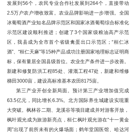
发展到56个，农民专业合作社发展到264个，直接带动
2.5万户农户增收致富。农业品牌影响进一步增强。全国
冰葡萄酒产业知名品牌示范区和国家冰酒葡萄综合标准化
示范区建设顺利推进；创建了3个国家级粮油高产示范
区，我县成为全市首个省级禽蛋出口示范区；“桓仁冰
酒”、“桓仁天麻”等15种产品成功注册国家地理标志证明商
标，保有量居全国县级首位。农业生产条件进一步改善。
新建和修复防洪工程85处、灌溉工程47处，新建和维修
梯田3000亩，建设高标准基本农田8175亩。
第三产业开创全新局面。预计第三产业增加值完成
63.5亿元，同比增长6.3%。北方国际养生城建设实现重
大突破。枫林谷二期、龙溪谷等项目建成并对游客开放，
枫叶观光成为旅游新亮点，桓仁枫叶观光游在“十一黄金
周”出现了前所未有的火爆场面；鹤年堂国医馆、哈达河