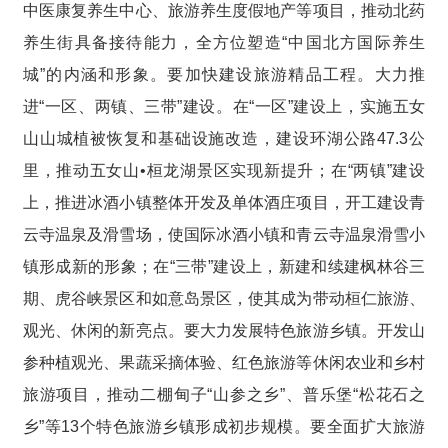
中医康复养生中心、旅游养生度假地产等项目，推动北药
养生街具备接待能力，全方位塑造“中国北方国际养生
城”的内涵和形象。要加快建设旅游精品工程。大力推
进“一区、两镇、三带”建设。在“一区”建设上，实施五女
山山城植被恢复和基础设施改造，建设环湖公路47.3公
里，推动五女山•桓龙湖景区实现新提升；在“两镇”建设
上，推进冰酒小镇整体开发及单体酒庄项目，开工建设青
云寺温泉及滑雪场，使国际冰酒小镇和青云寺温泉滑雪小
镇形成新的形象；在“三带”建设上，新建和续建枫林谷三
期、虎谷峡景区和如意岛景区，使其成为带动桓仁旅游、
观光、休闲的新亮点。要大力发展特色旅游乡镇。开发山
参种植观光、果蔬采摘体验、红色旅游等休闲农业和乡村
旅游项目，推动二棚甸子“山参之乡”、普乐堡“松花石之
乡”等13个特色旅游乡镇形成初步规模。要全面扩大旅游