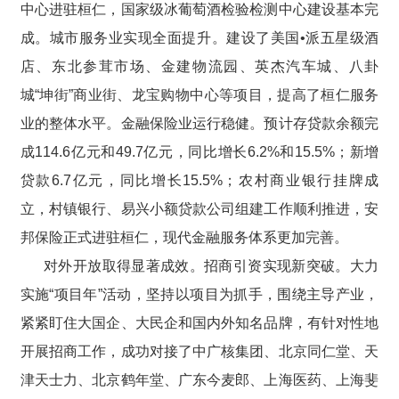
中心进驻桓仁，国家级冰葡萄酒检验检测中心建设基本完
成。城市服务业实现全面提升。建设了美国•派五星级酒
店、东北参茸市场、金建物流园、英杰汽车城、八卦
城“坤街”商业街、龙宝购物中心等项目，提高了桓仁服务
业的整体水平。金融保险业运行稳健。预计存贷款余额完
成114.6亿元和49.7亿元，同比增长6.2%和15.5%；新增
贷款6.7亿元，同比增长15.5%；农村商业银行挂牌成
立，村镇银行、易兴小额贷款公司组建工作顺利推进，安
邦保险正式进驻桓仁，现代金融服务体系更加完善。
对外开放取得显著成效。招商引资实现新突破。大力
实施“项目年”活动，坚持以项目为抓手，围绕主导产业，
紧紧盯住大国企、大民企和国内外知名品牌，有针对性地
开展招商工作，成功对接了中广核集团、北京同仁堂、天
津天士力、北京鹤年堂、广东今麦郎、上海医药、上海斐