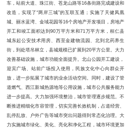
车，站前大道、珠江街、苍龙山路等16条街路完成建设和
改造，实现了“两岸三城”的互联互通；实施了天健凤凰
城、丽水蓝湾、金域花园等16个房地产开发项目，房地产
开工和竣工面积达到90万平方米和71万平方米，桓仁县
城东起公安技术用房、西至金建物流园、北到北药养生
街，到处塔吊林立，县城规模已扩展到20平方公里。大力
改善基础设施，城市功能全面提升。北山公园开工建设，
迎宾广场、站前广场投入使用，民族文化中心向群众开
放，进一步拓展了城市的业余活动空间。同时，建设了管
道燃气、西江新城热源地等公用设施，城市公共服务能力
进一步提高。大力加强环境整治，城市管理逐步规范。不
断推进精细化市容管理，切实完善长效机制，占道经营、
乱停乱放、户外广告等城市突出问题得到常态化治理。大
力实施城市绿化、美化、亮化和净化工程，城市环境更加