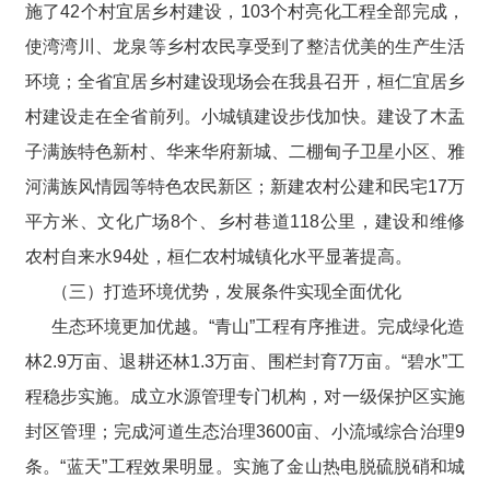
施了42个村宜居乡村建设，103个村亮化工程全部完成，
使湾湾川、龙泉等乡村农民享受到了整洁优美的生产生活
环境；全省宜居乡村建设现场会在我县召开，桓仁宜居乡
村建设走在全省前列。小城镇建设步伐加快。建设了木盂
子满族特色新村、华来华府新城、二棚甸子卫星小区、雅
河满族风情园等特色农民新区；新建农村公建和民宅17万
平方米、文化广场8个、乡村巷道118公里，建设和维修
农村自来水94处，桓仁农村城镇化水平显著提高。
（三）打造环境优势，发展条件实现全面优化
生态环境更加优越。“青山”工程有序推进。完成绿化造
林2.9万亩、退耕还林1.3万亩、围栏封育7万亩。“碧水”工
程稳步实施。成立水源管理专门机构，对一级保护区实施
封区管理；完成河道生态治理3600亩、小流域综合治理9
条。“蓝天”工程效果明显。实施了金山热电脱硫脱硝和城