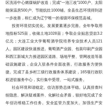
区洗浴中心燃煤锅炉改造；完成“一池三改”1000户、太阳
能保温房500户、节能炕灶1000铺。全县生态环境得到进
一步改善，桓仁成为辽宁唯一的省级环保模范县城。
投资环境切实优化。发展要素逐步完善。全年争取用
地指标525亩，收储土地1028亩；争取企业贴息贷款3.2
亿元；大连工业大学葡萄酒学院培养专业技术人员121
人。园区建设快速推进。葡萄酒产业园、包装印刷产业园
和西江新城大力推进园区道路、场地平整、管网改造等基
础设施建设，企业入驻条件全面改善。行政服务方便快
捷。完成了县乡村三级行政服务体系建设，165项行政职
权进驻服务中心，实行集中受理、一站式服务。
社会环境和谐稳定。信访形势总体平稳。认真排查纠
纷隐患、解决疑难案件、化解社会矛盾，较好地完成了全
年信访维稳工作任务。安全监管力度加大。加强生产安