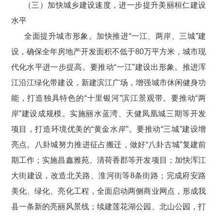
（三）加快城乡建设速度，进一步提升美丽桓仁建设
水平
全面提升城市形象。加快推进“一江、两岸、三城”建
设，确保全年房地产开发面积不低于80万平方米，城市现
代化水平进一步提高。要推动“一江”建设出形象。推进浑
江沿江绿化带建设，新建滨江广场，增强城市休闲健身功
能，打造独具特色的“十里银河”滨江景观带。要推动“两
岸”建设成规模。实施丽水蓝湾、天健凤凰城三期等开发
项目，打造环境优美的“黄金水岸”。要推动“三城”建设增
亮点。八卦城努力推进征占搬迁，做好“八卦古城”复建前
期工作；实施昌鑫雅苑、清荷香郡等开发项目；加快浑江
大街建设，改造北关路、淮河街等8条街路；完成府安路
美化、绿化、亮化工程，全面启动两侧商业网点，形成我
县一条新的亮丽风景线；续建莲花湖公园、北山公园，打