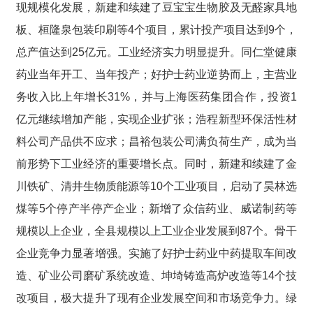
现规模化发展，新建和续建了豆宝宝生物胶及无醛家具地
板、桓隆泉包装印刷等4个项目，累计投产项目达到9个，
总产值达到25亿元。工业经济实力明显提升。同仁堂健康
药业当年开工、当年投产；好护士药业逆势而上，主营业
务收入比上年增长31%，并与上海医药集团合作，投资1
亿元继续增加产能，实现企业扩张；浩程新型环保活性材
料公司产品供不应求；昌裕包装公司满负荷生产，成为当
前形势下工业经济的重要增长点。同时，新建和续建了金
川铁矿、清井生物质能源等10个工业项目，启动了昊林选
煤等5个停产半停产企业；新增了众信药业、威诺制药等
规模以上企业，全县规模以上工业企业发展到87个。骨干
企业竞争力显著增强。实施了好护士药业中药提取车间改
造、矿业公司磨矿系统改造、坤埼铸造高炉改造等14个技
改项目，极大提升了现有企业发展空间和市场竞争力。绿