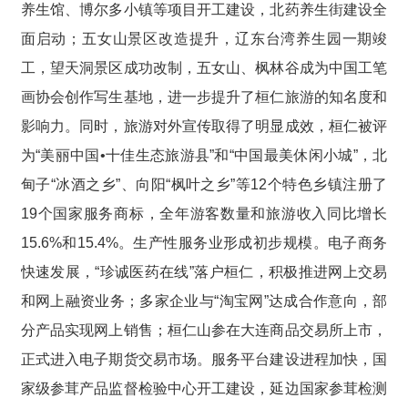
养生馆、博尔多小镇等项目开工建设，北药养生街建设全
面启动；五女山景区改造提升，辽东台湾养生园一期竣
工，望天洞景区成功改制，五女山、枫林谷成为中国工笔
画协会创作写生基地，进一步提升了桓仁旅游的知名度和
影响力。同时，旅游对外宣传取得了明显成效，桓仁被评
为“美丽中国•十佳生态旅游县”和“中国最美休闲小城”，北
甸子“冰酒之乡”、向阳“枫叶之乡”等12个特色乡镇注册了
19个国家服务商标，全年游客数量和旅游收入同比增长
15.6%和15.4%。生产性服务业形成初步规模。电子商务
快速发展，“珍诚医药在线”落户桓仁，积极推进网上交易
和网上融资业务；多家企业与“淘宝网”达成合作意向，部
分产品实现网上销售；桓仁山参在大连商品交易所上市，
正式进入电子期货交易市场。服务平台建设进程加快，国
家级参茸产品监督检验中心开工建设，延边国家参茸检测