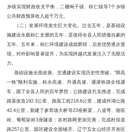
乡镇实现财政收支平衡，二棚甸子镇、桓仁镇等7个乡镇
公共财政预算收入超千万元。
（二）发展环境发生巨大变化。过去五年，是基础设
施建设永载桓仁史册的五年，是值得全县人民骄傲自豪的
五年。五年来，桓仁环境建设成就辉煌，后发优势逐步显
现，对外影响显著提升，为实现跨越式发展注入了无限活
力。
基础设施全面改善。交通建设实现历史性突破。“两高
一铁”顺利实施，桓永高速、丹通高速、通灌铁路全线通
车，圆了全县人民的百年梦想；公路建设扎实推进，完成
路基改造192.3公里、路面工程218.6公里，建成环湖公路
42.4公里，新建了参茸场大桥等23座桥梁，八道弯、骆驼
岭、葡萄架岭3座隧道；农村路网更加完善，完成村组道
路257公里。园区建设全面铺开。辽宁五女山经济开发区