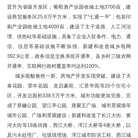
晋升为省级开发区；葡萄酒产业园收储土地3700亩，建
设商贸服务区25.8万平方米，实现了“七通一平”；包装印
刷产业园收储土地4000亩，建设了主干道路、人工河治
理、供热站等基础设施，具备了企业入驻条件。电力、通
信、信息等基础设施不断加强。新建和改造城乡电网
392.9公里，政务信息交换系统开通率、县乡村三级农网
开通率、互联网行政村覆盖率均达到100%。
城乡面貌焕然一新。房地产开发实现突破。建设了天
泰花园、荣丰花园、龙启豪苑、汇景华苑等20个住宅小
区，开发总面积338.5万平方米。城市功能更加完善。完
成了章樾公园、望江亭公园、唐聚五广场、城市景观墙等
城市公园、广场和景观建设；新建和改造了长江大街、黄
河大街等19条街路，西江大桥、浑江大桥等4座大桥，以
及污水处理厂、垃圾填埋场、浑江城市防洪工程、西江城