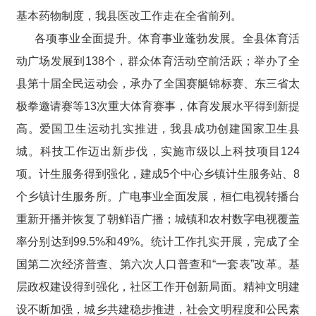
基本药物制度，我县医改工作走在全省前列。
各项事业全面提升。体育事业蓬勃发展。全县体育活
动广场发展到138个，群众体育活动空前活跃；举办了全
县第十届全民运动会，承办了全国赛艇锦标赛、东三省太
极拳邀请赛等13次重大体育赛事，体育发展水平得到新提
高。爱国卫生运动扎实推进，我县成功创建国家卫生县
城。科技工作迈出新步伐，实施市级以上科技项目124
项。计生服务得到强化，建成5个中心乡镇计生服务站、8
个乡镇计生服务所。广电事业全面发展，桓仁电视转播台
重新开播并恢复了朝鲜语广播；城镇和农村数字电视覆盖
率分别达到99.5%和49%。统计工作扎实开展，完成了全
国第二次经济普查、第六次人口普查和“一套表”改革。基
层政权建设得到强化，社区工作开创新局面。精神文明建
设不断加强，城乡共建稳步推进，社会文明程度和公民素