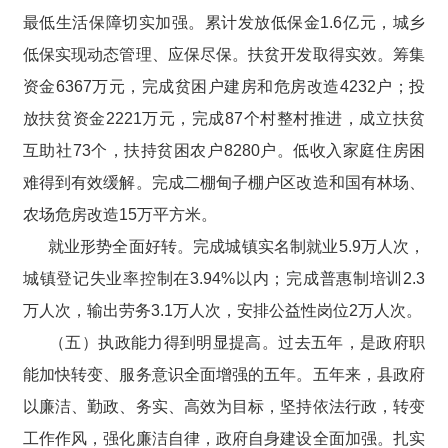
最低生活保障切实加强。累计发放低保金1.6亿元，城乡
低保实现动态管理、应保尽保。扶贫开发取得实效。筹集
资金6367万元，完成贫困户建房和危房改造4232户；投
放扶贫资金2221万元，完成87个村整村推进，成立扶贫
互助社73个，扶持贫困农户8280户。低收入家庭住房困
难得到有效缓解。完成二棚甸子棚户区改造和国有林场、
农场危房改造15万平方米。
就业形势全面好转。完成城镇实名制就业5.9万人次，
城镇登记失业率控制在3.94%以内；完成普惠制培训2.3
万人次，输出劳务3.1万人次，安排公益性岗位2万人次。
（五）执政能力得到明显提高。过去五年，是政府职
能加快转变、服务意识全面增强的五年。五年来，县政府
以廉洁、勤政、务实、高效为目标，坚持依法行政，转变
工作作风，强化廉洁自律，政府自身建设全面加强。扎实