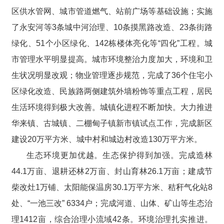
区供水管网、城市管道燃气、站前广场等基础设施；实施
了永安河等3条城中河治理、10条摸黑路改造、23条街路
绿化、51个小区绿化、142栋楼体亮化等“四化”工程。城
市管理水平明显提高。城市环境整治力度加大，环境和卫
生状况明显改观；物业管理逐步规范，完成了36个住宅小
区绿化改造、民族路两侧建筑外墙粉饰等重点工程，居民
生活环境得到极大改善。城镇化进程不断加快。大力推进
华来镇、古城镇、二棚甸子镇新市镇试点工作，完成新区
建设20万平方米、城中村和城边村改造130万平方米。
生态环境更加优越。生态保护得到加强。完成造林
44.1万亩、退耕还林2万亩、封山育林26.1万亩；建成节
柴改灶1万铺、太阳能保温房30.1万平方米、秸秆气化站8
处、“一池三改” 6334户；完成河道、山体、矿山等生态治
理1412亩，综合治理小流域42条。环境治理扎实推进。